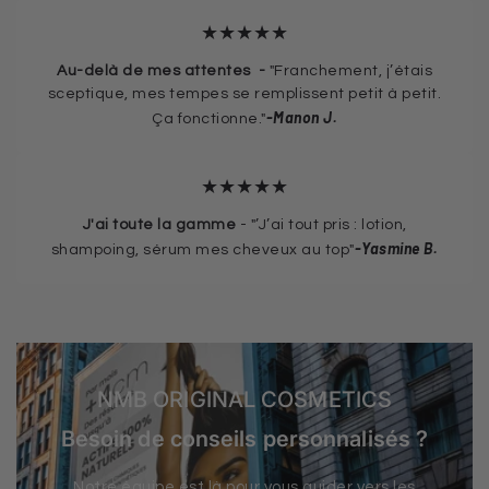
★★★★★
Au-delà de mes attentes -
"Franchement, j’étais
sceptique, mes tempes se remplissent petit à petit.
-Manon J.
Ça fonctionne."
★★★★★
J'ai toute la gamme
-
"’J’ai tout pris : lotion,
-Yasmine B.
shampoing, sérum mes cheveux au top"
NMB ORIGINAL COSMETICS
Besoin de conseils personnalisés ?
Notre équipe est là pour vous guider vers les