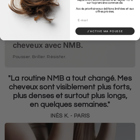
sur ta première commande.
Accès prioritaire aux éditions limitées et aux
offres privées.
Email
J'ACTIVE MA POUSSE
Révélez la vraie force de vos
cheveux avec NMB.
Pousser. Briller. Résister.
"La routine NMB a tout changé. Mes
cheveux sont visiblement plus forts,
plus denses et surtout plus longs,
en quelques semaines."
INÈS K. - PARIS