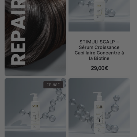
STIMULI SCALP –
Sérum Croissance
Capillaire Concentré à
la Biotine
Prix habituel
29,00€
ÉPUISÉ