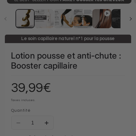
Le soin capillaire naturel n°1 pour la pousse
Lotion pousse et anti-chute :
Booster capillaire
39,99€
Prix habituel
Taxes incluses.
Quantité
Réduire la quantité de Lotion pousse et anti-chute
Augmenter la quantité de Lotion pouss