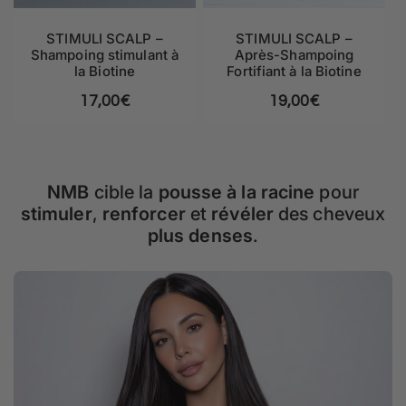
STIMULI SCALP –
STIMULI SCALP –
Shampoing stimulant à
Après-Shampoing
la Biotine
Fortifiant à la Biotine
Prix habituel
17,00€
Prix habituel
19,00€
NMB
cible la
pousse à la racine
pour
stimuler
,
renforcer
et
révéler
des cheveux
plus denses
.