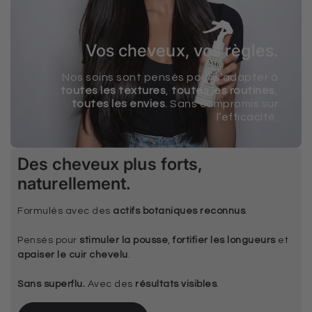
Vos cheveux, vos règles.
Nos soins sont pensés pour s’adapter à
toutes les textures
,
toutes les routines
,
toutes les envies
. Sans compromis sur
l’efficacité.
Des cheveux plus forts,
naturellement.
Formulés avec des
actifs botaniques reconnus
.
Pensés pour
stimuler la pousse
,
fortifier les longueurs
et
apaiser le cuir chevelu
.
Sans superflu.
Avec des
résultats visibles
.